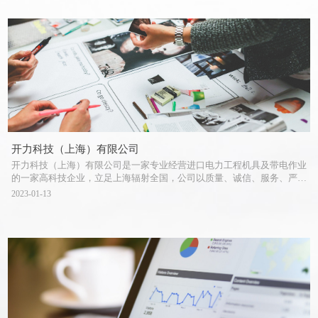
坠、带电作业、工安防护用产品、专业铜排切断、冲孔、弯曲加工机及专
业仪器仪表。公司为客户提供24小时售前、售中、售后服务。我们以专
业精神和技术，诚信稳健经营，使企业不断成长与发展。
开力科技（上海）有限公司
开力科技（上海）有限公司是一家专业经营进口电力工程机具及带电作业
的一家高科技企业，立足上海辐射全国，公司以质量、诚信、服务、严
谨、创新为原则。企业特色：产品均自美、日、德、法等国择优引进，并
2023-01-13
拥有完善的维修售后服务。专业经营：输配电线路工程压接、切断、冲
孔、弯曲施工机具、输配电架空张力放线、电缆地下牵引设备、高空防
坠、带电作业、工安防护用产品、专业铜排切断、冲孔、弯曲加工机及专
业仪器仪表。公司为客户提供24小时售前、售中、售后服务。我们以专
业精神和技术，诚信稳健经营，使企业不断成长与发展。