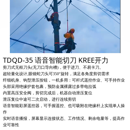
TDQD-35 语音智能切刀 KREE开力
剪刀式无框刀头(无刀口导向槽
)
，便于进刀、不易卡刀。
超轻量化设计,眼镜蛇刀头可3
5
0°旋转，满足各角度剪切需求
纤细机身、钩型泄压按钮，一机多用：可杆式遥控作业、可手持作业
头部采用绝缘护套包裹，预防金属裸露过多带电拉弧
内置高压安全阀，剪切完成后，机器自动泄压复位
泄压复位中途可二次启动，进行连续剪切
语音智能彩屏遥控器，可手握遥控、也可吸附在绝缘杆上实现单人操
作
实时语音播报，屏幕显示连接状态、工作情况、剩余电量等，提高作
业可靠性