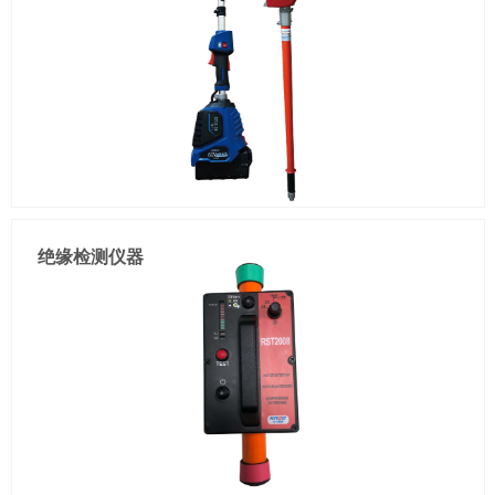
纤细机身(可乐瓶)，不遮挡视线

螺栓:M10-M20

重量:1KG(含电池)

彩屏语音遥控器，实时播报        
绝缘检测仪器
安全高效：传动及操作杆采用绝缘材质

轻便灵活：锂电驱动不受场地机械约束