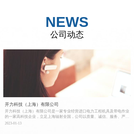
NEWS
公司动态
开力科技（上海）有限公司
开力科技（上海）有限公司是一家专业经营进口电力工程机具及带电作业
的一家高科技企业，立足上海辐射全国，公司以质量、诚信、服务、严
谨、创新为原则。企业特色：产品均自美、日、德、法等国择优引进，并
2023-01-13
拥有完善的维修售后服务。专业经营：输配电线路工程压接、切断、冲
孔、弯曲施工机具、输配电架空张力放线、电缆地下牵引设备、高空防