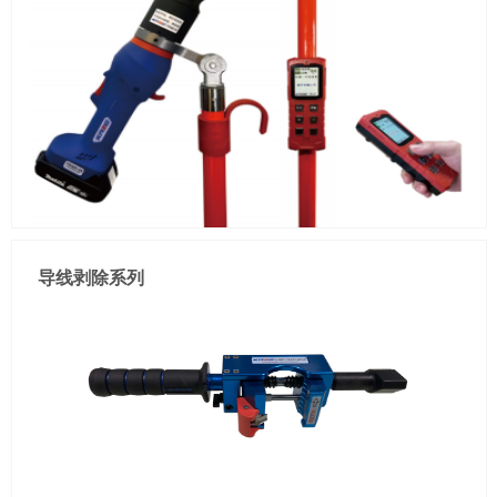
裹,预防拉弧，超轻量化，钩型泄压按钮

出力:60KN

压接:Cu300(最大)

重量:2.8KG(含电池)

彩屏语音遥控器，实时播报
导线剥除系列
一机两用,手持/遥控，无框刀头,便于进刀,不易卡刀，绝缘护套
包裹,预防拉弧，超轻量化，钩型泄压按钮

刀头:φ35mm无框短刀口

可剪:300mm²(带钢芯)

重量:2.4KG(含电池)

彩屏语音遥控器，实时播报