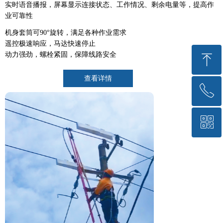
实时语音播报，屏幕显示连接状态、工作情况、剩余电量等，提高作
业可靠性
机身套筒可
90
°旋转，满足各种作业需求
遥控极速响应，马达快速停止
动力强劲，螺栓紧固，保障线路安全
ꁸ
查看详情
ꂅ
回到顶部
ꀥ
021-54320061
微信二维码