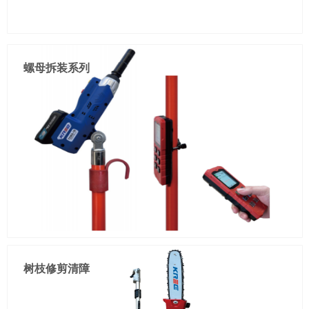
螺母拆装系列
适用于10KV35-300mm²

绝缘导线末端及中间剥皮使用

免换模、免调刀设计

只需锁紧、即可剥皮
树枝修剪清障
一机两用,手持/遥控

三挡设计：高速档、慢速档、智能档，便于操作
