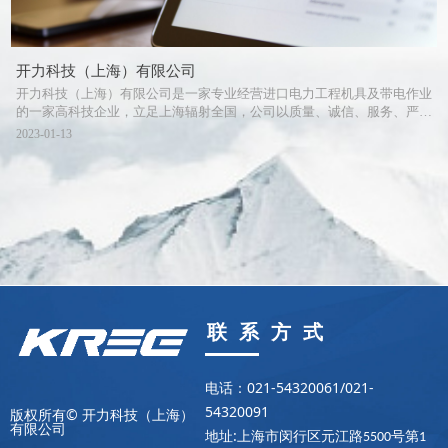
开力科技（上海）有限公司
开力科技（上海）有限公司是一家专业经营进口电力工程机具及带电作业
的一家高科技企业，立足上海辐射全国，公司以质量、诚信、服务、严
谨、创新为原则。企业特色：产品均自美、日、德、法等国择优引进，并
2023-01-13
拥有完善的维修售后服务。专业经营：输配电线路工程压接、切断、冲
孔、弯曲施工机具、输配电架空张力放线、电缆地下牵引设备、高空防
坠、带电作业、工安防护用产品、专业铜排切断、冲孔、弯曲加工机及专
业仪器仪表。公司为客户提供24小时售前、售中、售后服务。我们以专
业精神和技术，诚信稳健经营，使企业不断成长与发展。
联 系 方 式
电话：021-54320061/021-
54320091
版权所有© 开力科技（上海）
有限公司
地址:
上海市闵行区元江路
号第
5500
1