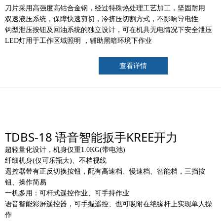
刀片采用高强度高钴合金钢，经过特殊热处理工艺加工，坚固耐用
双速液压系统，保障快速剪切，冷挤压切割方式，不影响导电性
钩型泄压按钮及回油系统的独立设计，可在机具无电情况下安全泄压
LED灯用于工作区域照明 ，辅助黑暗环境下作业
查看详情
TDBS-18 语音智能扳手KREE开力
超轻量化设计，机身仅重
1
.
0
KG
(
带电池
)
纤细机身(仅可乐瓶大
)
、不档视线
遥控器带有正反切换按钮，配有高速档、慢速档、智能档，三挡按
钮、操作简易
一机多用：可杆式遥控作业、可手持作业
语音智能彩屏遥控器，可手握遥控、也可吸附在绝缘杆上实现单人操
作