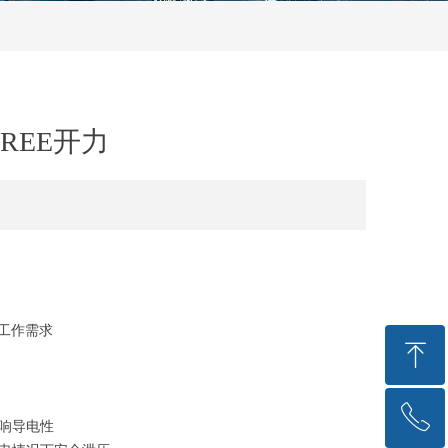
KREE开力
的工作需求
ꁸ
ꂅ
回到顶部
响导电性