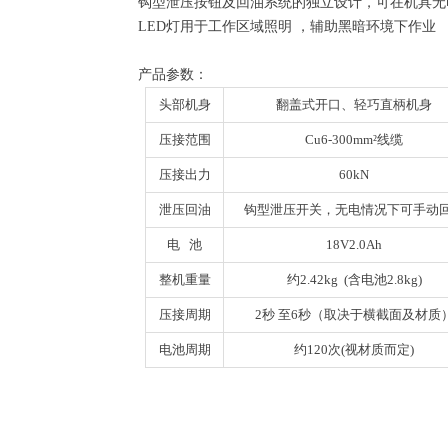
钩型泄压按钮及回油系统的独立设计，可在机具无
LED灯用于工作区域照明 ，辅助黑暗环境下作业
产品参数：
头部机身
翻盖式开口、轻巧直柄机身
压接范围
Cu6-300mm²线缆
压接出力
60kN
泄压回油
钩型泄压开关，无电情况下可手动
电 池
18V2.0Ah
整机重量
约2.42kg (含电池2.8kg)
压接周期
2秒 至6秒（取决于横截面及材质
电池周期
约120次(视材质而定)