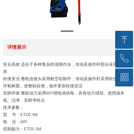
树枝修剪清障
ꁸ
详情展示
ꂅ
回到顶部
安全高效:适合于各种复杂的清障作业，传动及操作杆部分采用绝缘材
质
ꀥ
021-54320061
轻便灵活:整机连接头采用航空铝制作，传动及操作杆采用轻便绝缘的
环氧树脂，使整机轻便，操作更加轻便灵活
安静环保:整机动力采用60V锂电池供电，具有动力强劲、使用成本
微信二维码
低、洁净、安静等特点
技术参数：
型 号：ETDJ-3M
电 压：60V
切割能力：ETDJ-3M