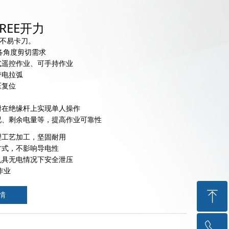
KREE开力
不易卡刀。
各角度剪切需求
式遥控作业、可手持作业
带电拉弧
压复位
附在绝缘杆上实现单人操作
况、剩余电量等，提高作业可靠性
理工艺加工，坚固耐用
方式，不影响导电性
机具无电情况下安全泄压
作业
ꁸ
情
ꂅ
回到顶部