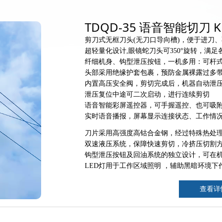
TDQD-35 语音智能切刀 
剪刀式无框刀头(无刀口导向槽
)
，便于进刀、
超轻量化设计,眼镜蛇刀头可3
5
0°旋转，满足
纤细机身、钩型泄压按钮，一机多用：可杆
头部采用绝缘护套包裹，预防金属裸露过多
内置高压安全阀，剪切完成后，机器自动泄
泄压复位中途可二次启动，进行连续剪切
语音智能彩屏遥控器，可手握遥控、也可吸
实时语音播报，屏幕显示连接状态、工作情
刀片采用高强度高钴合金钢，经过特殊热处
双速液压系统，保障快速剪切，冷挤压切割
钩型泄压按钮及回油系统的独立设计，可在
LED灯用于工作区域照明 ，辅助黑暗环境下
查看详