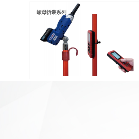
螺母拆装系列
一机两用，手持/遥控，大开口设计，方便卡入，绝缘
护套包裹,预防拉弧，超轻量化，钩型泄压按钮

出力:60KN

压接:Cu300(最大)

重量:2.8KG(含电池)

彩屏语音遥控器，实时播报
一机两用,手持/遥控

三挡设计：高速档、慢速档、智能档，便于操作

纤细机身(可乐瓶)，不遮挡视线

螺栓:M10-M20

重量:1KG(含电池)

彩屏语音遥控器，实时播报        