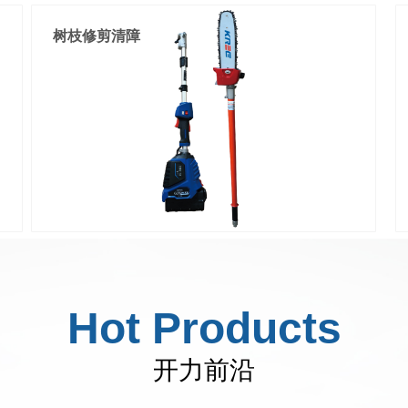
树枝修剪清障
一机两用,手持/遥控，无框刀头,便于进刀,不易卡刀，
绝缘护套包裹,预防拉弧，超轻量化，钩型泄压按钮

刀头:φ35mm无框短刀口

可剪:300mm²(带钢芯)

重量:2.4KG(含电池)

彩屏语音遥控器，实时播报
安全高效：传动及操作杆采用绝缘材质

Hot Products
轻便灵活：锂电驱动不受场地机械约束
开力前沿