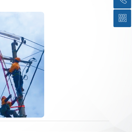
ꀥ
021-54320061
微信二维码