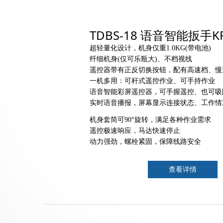
TDBS-18 语音智能扳手K
超轻量化设计，机身仅重
1
.
0
KG
(
带电池
)
纤细机身(仅可乐瓶大
)
、不档视线
遥控器带有正反切换按钮，配有高速档、慢
一机多用：可杆式遥控作业、可手持作业
语音智能彩屏遥控器，可手握遥控、也可吸
实时语音播报，屏幕显示连接状态、工作情
机身套筒可
90
°旋转，满足各种作业需求
遥控极速响应，马达快速停止
动力强劲，螺栓紧固，保障线路安全
查看详情