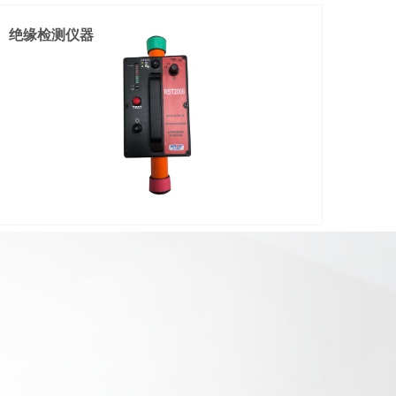
绝缘检测仪器
适用于10KV35-300mm²

绝缘导线末端及中间剥皮使用

免换模、免调刀设计

只需锁紧、即可剥皮
对绝缘杆进行工前检测，加强施工安全。

校准直径范围:φ28-39毫米

感应式检测，方便，快速